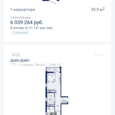
2
1-комнатная
39.9 м
7 022 400
руб.
6 039 264
руб.
В ипотеку от 21 147 руб./мес.
С лоджией
№ 50
Дабл-Дабл
ГП-1 - 1 очередь, Секция 1, Этаж 10