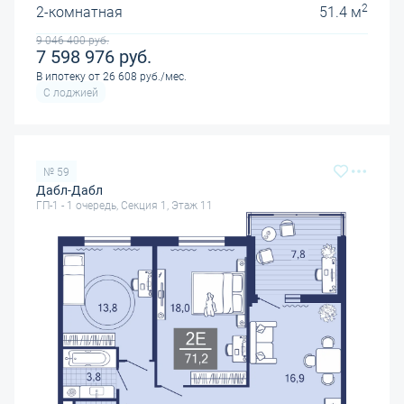
2
2-комнатная
51.4 м
9 046 400
руб.
7 598 976
руб.
В ипотеку от 26 608 руб./мес.
С лоджией
№ 59
Дабл-Дабл
ГП-1 - 1 очередь, Секция 1, Этаж 11