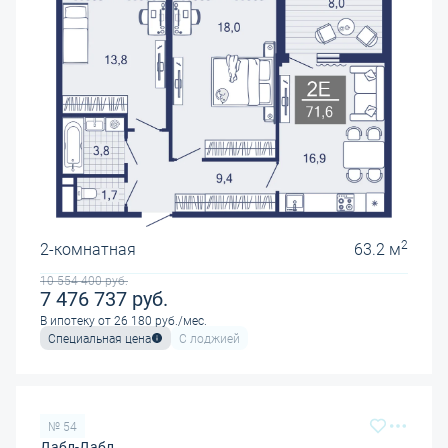
2
2-комнатная
63.2 м
10 554 400
руб.
7 476 737
руб.
В ипотеку от 26 180 руб./мес.
Специальная цена
С лоджией
№ 54
Дабл-Дабл