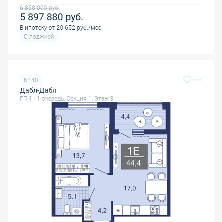
6 858 000
руб.
5 897 880
руб.
В ипотеку от 20 652 руб./мес.
С лоджией
№ 40
Дабл-Дабл
ГП-1 - 1 очередь, Секция 1, Этаж 8