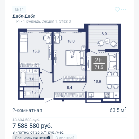
№ 11
Дабл-Дабл
ГП-1 - 1 очередь, Секция 1, Этаж 3
2
2-комнатная
63.5 м
10 604 500
руб.
7 588 580
руб.
В ипотеку от 26 571 руб./мес.
Специальная цена
С лоджией