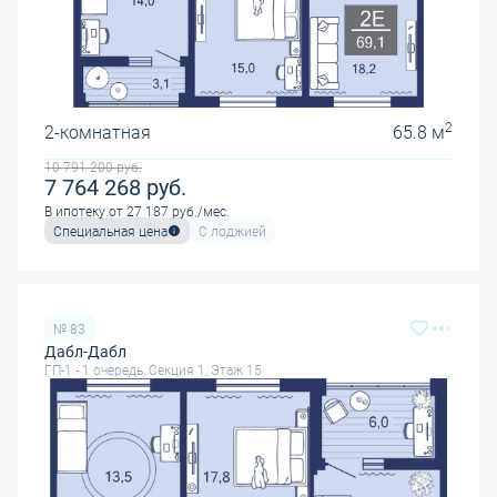
2
2-комнатная
65.8 м
10 791 200
руб.
7 764 268
руб.
В ипотеку от 27 187 руб./мес.
Специальная цена
С лоджией
№ 83
Дабл-Дабл
ГП-1 - 1 очередь, Секция 1, Этаж 15