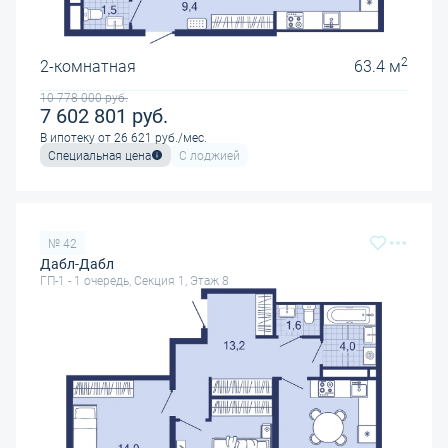
2
2-комнатная
63.4 м
10 778 000
руб.
7 602 801
руб.
В ипотеку от 26 621 руб./мес.
Специальная цена
С лоджией
№ 42
Дабл-Дабл
ГП-1 - 1 очередь, Секция 1, Этаж 8