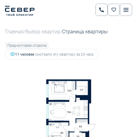
2
2-комнатная
56.3 м
8 842 028 руб.
11 192 440 руб.
Ипотека
от 36 069 руб.
Главная
Выбор квартир
Страница квартиры
/
/
Предчистовая отделка
11 человек
смотрели эту квартиру за 24 часа