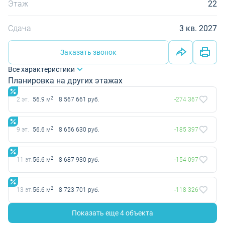
Этаж
22
Сдача
3 кв. 2027
Заказать звонок
Все характеристики
Планировка на других этажах
2
2 эт.
56.9 м
8 567 661 руб.
-274 367
2
9 эт.
56.6 м
8 656 630 руб.
-185 397
2
11 эт.
56.6 м
8 687 930 руб.
-154 097
2
13 эт.
56.6 м
8 723 701 руб.
-118 326
Показать еще 4 объектa