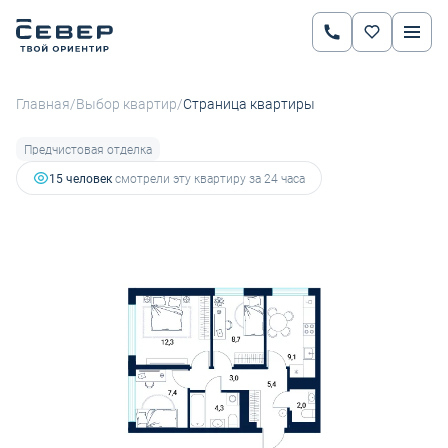
2
3-комнатная
52.2 м
8 424 923 руб.
10 664 460 руб.
Ипотека
от 34 367 руб.
/
/
Главная
Выбор квартир
Страница квартиры
Предчистовая отделка
15 человек
смотрели эту квартиру за 24 часа