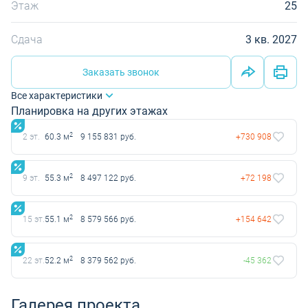
Этаж
25
Сдача
3 кв. 2027
Заказать звонок
Все характеристики
Планировка на других этажах
2
2 эт.
60.3 м
9 155 831 руб.
+730 908
2
9 эт.
55.3 м
8 497 122 руб.
+72 198
2
15 эт.
55.1 м
8 579 566 руб.
+154 642
2
22 эт.
52.2 м
8 379 562 руб.
-45 362
Галерея проекта