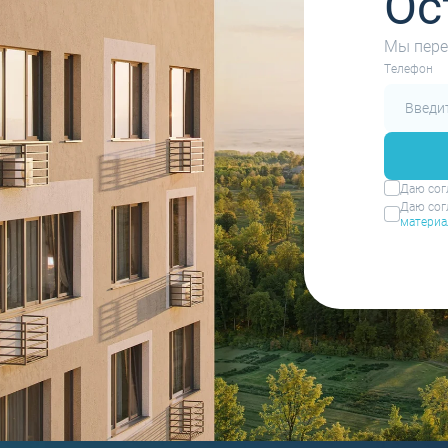
Ос
Мы пере
Tелефон
Даю сог
Даю сог
материа