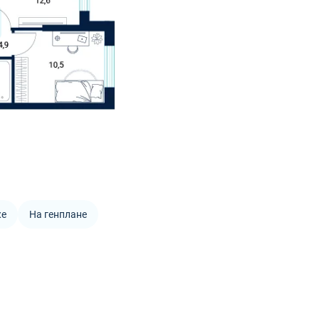
же
На генплане