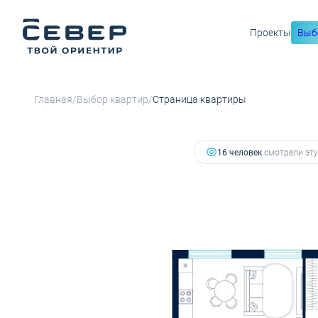
Проекты
Выб
10 744 800 руб.
2
2-комнатная
55.5 м
8 488 392 руб.
Ипотека
от 
/
/
Главная
Выбор квартир
Страница квартиры
16 человек
смотрели эту