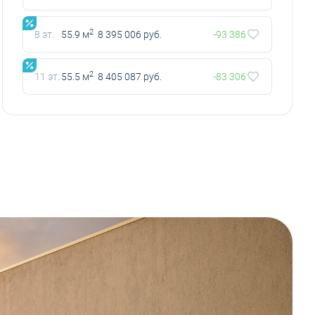
2
8 эт.
55.9 м
8 395 006 руб.
-93 386
2
11 эт.
55.5 м
8 405 087 руб.
-83 306