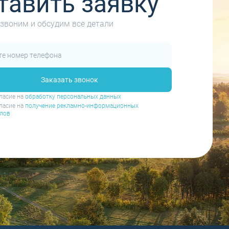
тавить заявку
звоним и обсудим все детали
Заказать звонок
ласие на
обработку персональных данных
ласие на
получение рекламно-информационных
лов