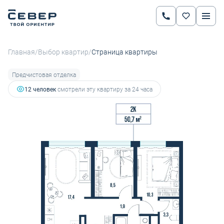
2
2-комнатная
50.7 м
8 022 616 руб.
10 155 210 руб.
Ипотека
от 32 726 руб.
/
/
Главная
Выбор квартир
Страница квартиры
Предчистовая отделка
12 человек
смотрели эту квартиру за 24 часа