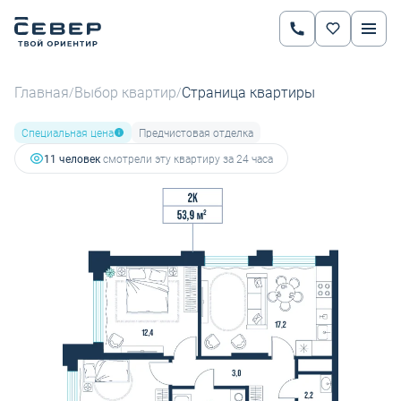
2
2-комнатная
53.9 м
6 568 125 руб.
10 327 240 руб.
Ипотека
от 26 793 руб.
Главная
Выбор квартир
Страница квартиры
/
/
Специальная цена
Предчистовая отделка
11 человек
смотрели эту квартиру за 24 часа