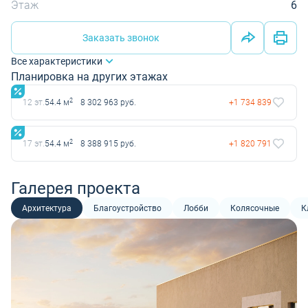
Этаж
6
Заказать звонок
Все характеристики
Планировка на других этажах
2
12 эт.
54.4 м
8 302 963 руб.
+1 734 839
2
17 эт.
54.4 м
8 388 915 руб.
+1 820 791
Галерея проекта
Архитектура
Благоустройство
Лобби
Колясочные
К