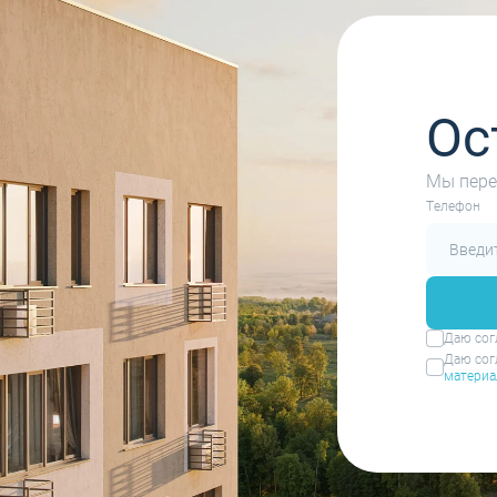
Ос
Мы пере
Tелефон
Даю сог
Даю сог
материа