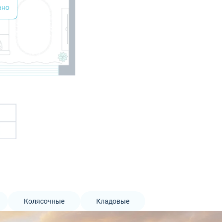
ано
Колясочные
Кладовые