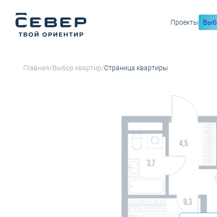
Проекты
Выб
2
1-комнатная
35 м
Цена по запросу
Ипотека
от
/
/
Главная
Выбор квартир
Страница квартиры