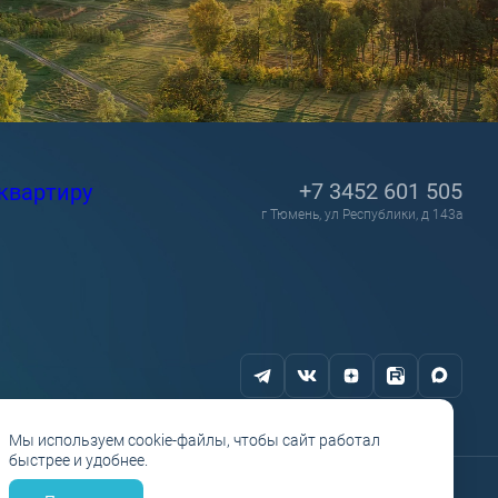
+7 3452 601 505
квартиру
г Тюмень, ул Республики, д 143а
Мы используем cookie-файлы, чтобы сайт работал
быстрее и удобнее.