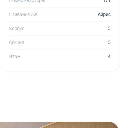
Номер квартиры
171
Название ЖК
Айрис
Корпус
5
Секция
5
Этаж
4