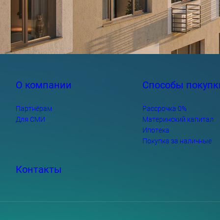
О компании
Способы покупк
Партнёрам
Рассрочка 0%
Для СМИ
Материнский капитал
Ипотека
Покупка за наличные
Контакты