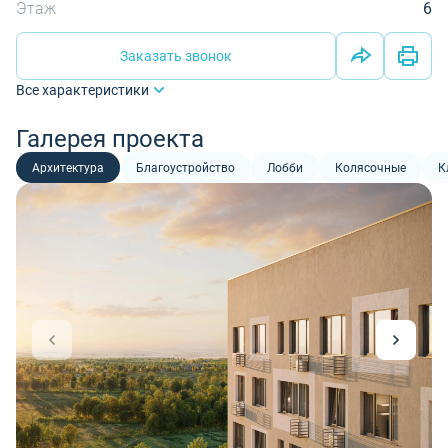
Этаж
6
Заказать звонок
Все характеристики
Галерея проекта
Архитектура
Благоустройство
Лобби
Колясочные
К