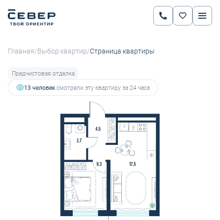
2
1-комнатная
35 м
5 552 120 руб.
7 028 000 руб.
Ипотека
от 22 649 руб.
/
/
Главная
Выбор квартир
Страница квартиры
Предчистовая отделка
13 человек
смотрели эту квартиру за 24 часа