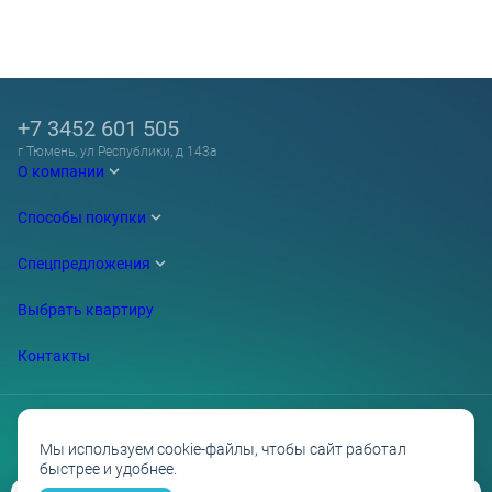
+7 3452 601 505
г Тюмень, ул Республики, д 143а
О компании
Способы покупки
Спецпредложения
Выбрать квартиру
Контакты
Мы используем cookie-файлы, чтобы сайт работал
быстрее и удобнее.
Проектные декларации на сайте наш.дом.рф