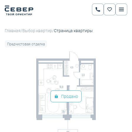
2
1-комнатная
36.5 м
Цена по запросу
Ипотека
от 29 376 руб.
/
/
Главная
Выбор квартир
Страница квартиры
Предчистовая отделка
Продано