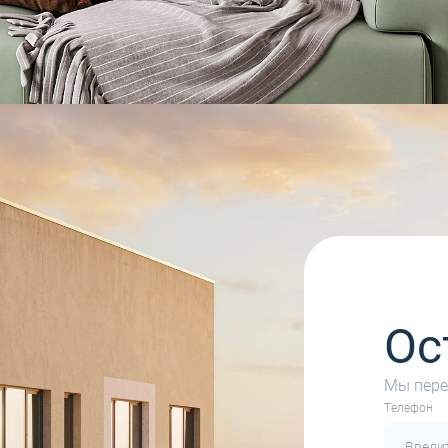
Ос
Мы пере
Tелефон