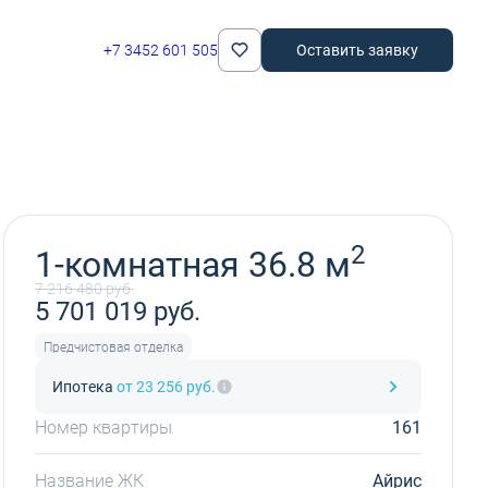
+7 3452 601 505
Оставить заявку
Забронировать
2
1-комнатная 36.8 м
7 216 480 руб.
5 701 019 руб.
Предчистовая отделка
Ипотека
от 23 256 руб.
Номер квартиры
161
Название ЖК
Айрис