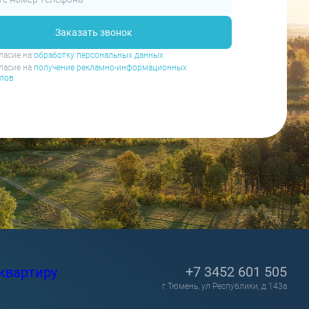
Заказать звонок
ласие на
обработку персональных данных
ласие на
получение рекламно-информационных
лов
+7 3452 601 505
квартиру
г Тюмень, ул Республики, д 143а