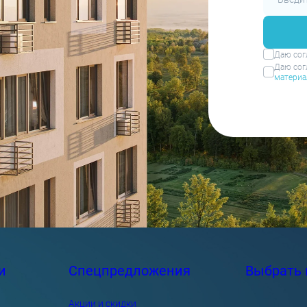
Даю сог
Даю сог
материа
и
Спецпредложения
Выбрать 
Акции и скидки