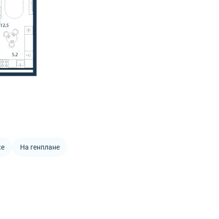
же
На генплане