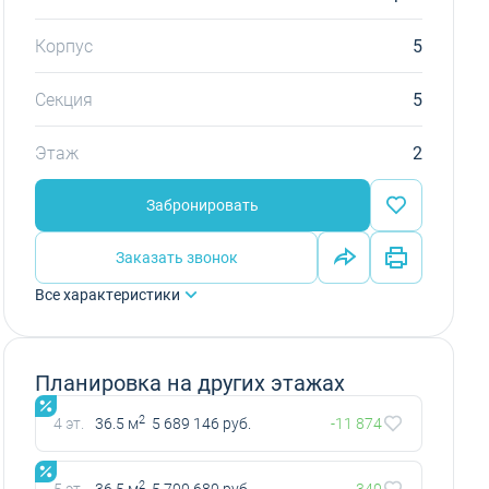
Корпус
5
Секция
5
Этаж
2
Забронировать
Заказать звонок
Все характеристики
Планировка на других этажах
2
4 эт.
36.5 м
5 689 146 руб.
-11 874
2
5 эт.
36.5 м
5 700 680 руб.
-340