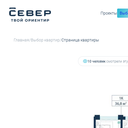
Проекты
Выб
7 216 480 руб.
2
1-комнатная
36.8 м
5 701 019 руб.
Ипотека
от 
/
/
Главная
Выбор квартир
Страница квартиры
10 человек
смотрели эту