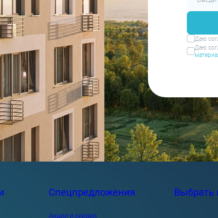
Даю сог
Даю сог
материа
и
Спецпредложения
Выбрать 
Акции и скидки