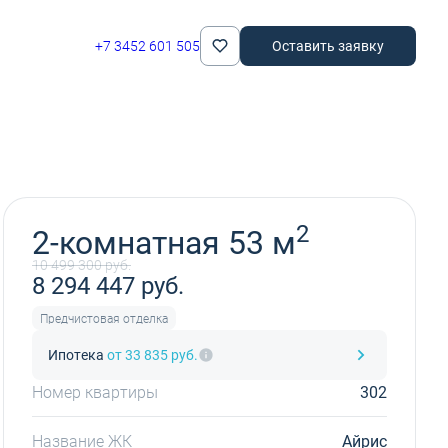
+7 3452 601 505
Оставить заявку
Забронировать
2
2-комнатная 53 м
10 499 300 руб.
8 294 447 руб.
Предчистовая отделка
Ипотека
от 33 835 руб.
Номер квартиры
302
Название ЖК
Айрис