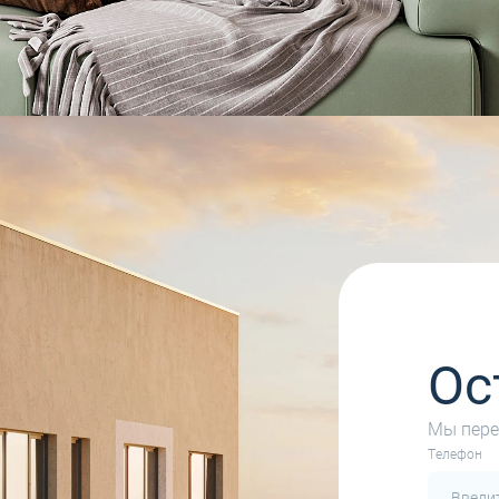
Ос
Мы пере
Tелефон