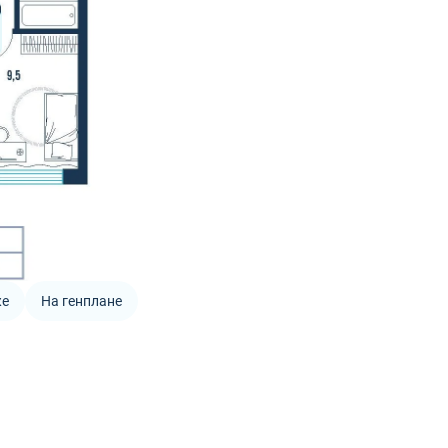
же
На генплане