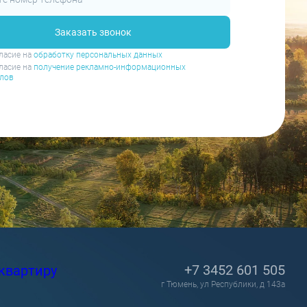
Заказать звонок
ласие на
обработку персональных данных
ласие на
получение рекламно-информационных
лов
+7 3452 601 505
квартиру
г Тюмень, ул Республики, д 143а