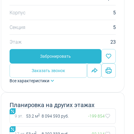
Корпус
5
Секция
5
Этаж
23
Забронировать
Заказать звонок
Все характеристики
Планировка на других этажах
2
9 эт.
53.2 м
8 094 593 руб.
-199 854
2
17 эт.
53 м
8 202 333 руб.
-92 114