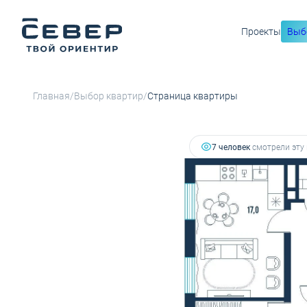
Проекты
Выб
10 499 300 руб.
2
2-комнатная
53 м
8 294 447 руб.
Ипотека
от 33 
/
/
Главная
Выбор квартир
Страница квартиры
7 человек
смотрели эту 