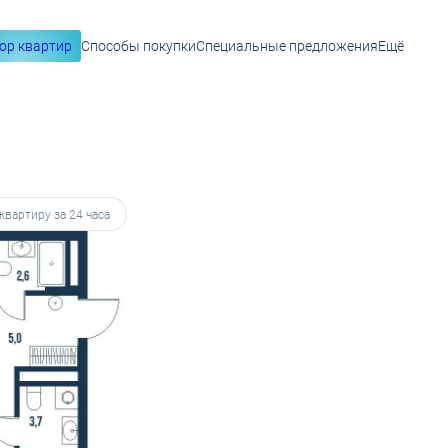
ор квартир
Способы покупки
Специальные предложения
Ещё
835 руб.
квартиру за 24 часа