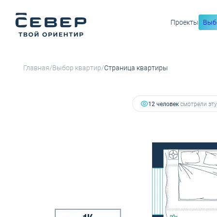
Проекты
Выб
6 609 200 руб.
2
1-комнатная
31 м
5 221 268 руб.
Ипотека
от 21 
/
/
Главная
Выбор квартир
Страница квартиры
12 человек
смотрели эту