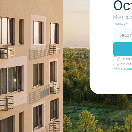
Ос
Мы пере
Tелефон
Даю сог
Даю сог
материа