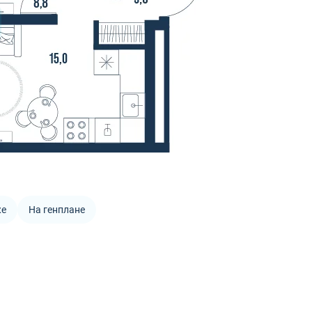
же
На генплане