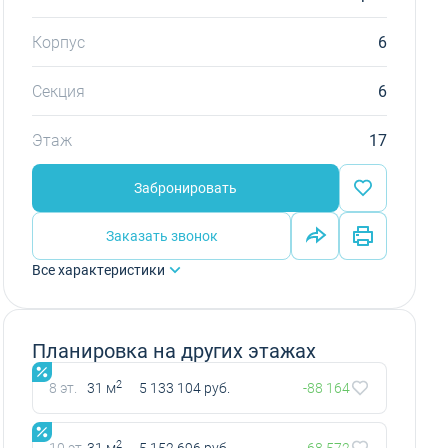
Корпус
6
Секция
6
Этаж
17
Забронировать
Заказать звонок
Все характеристики
Планировка на других этажах
2
8 эт.
31 м
5 133 104 руб.
-88 164
2
10 эт.
31 м
5 152 696 руб.
-68 572