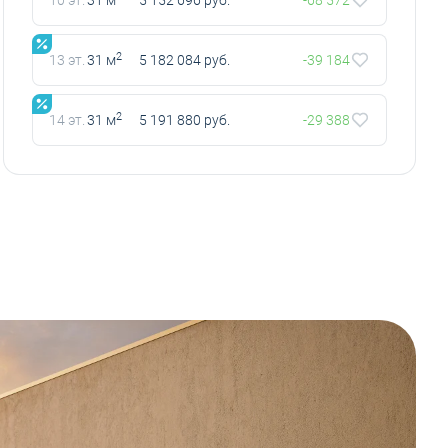
2
13 эт.
31 м
5 182 084 руб.
-39 184
2
14 эт.
31 м
5 191 880 руб.
-29 388