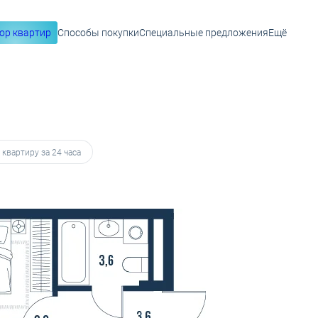
ор квартир
Способы покупки
Специальные предложения
Ещё
299 руб.
 квартиру за 24 часа