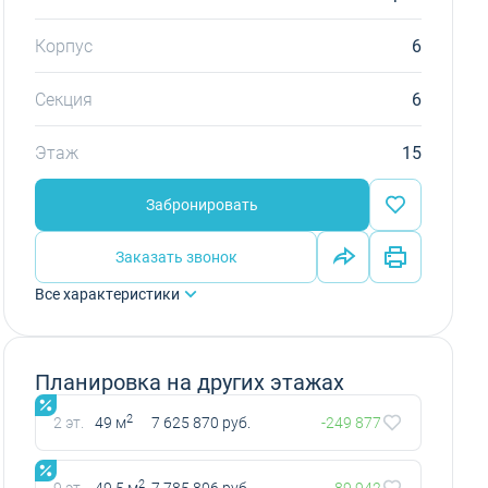
Корпус
6
Секция
6
Этаж
15
Забронировать
Заказать звонок
Все характеристики
Планировка на других этажах
2
2 эт.
49 м
7 625 870 руб.
-249 877
2
9 эт.
49.5 м
7 785 806 руб.
-89 942