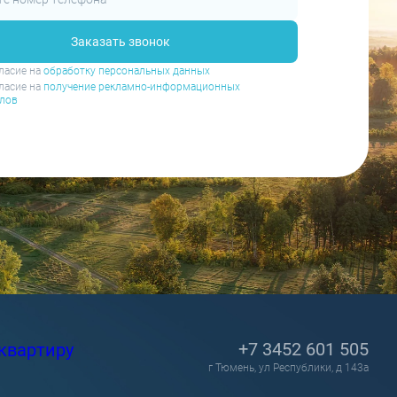
Заказать звонок
ласие на
обработку персональных данных
ласие на
получение рекламно-информационных
лов
+7 3452 601 505
квартиру
г Тюмень, ул Республики, д 143а