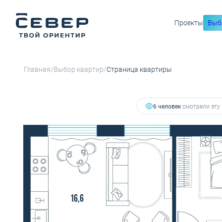
Проекты
Выб
9 969 300 руб.
2
2-комнатная
49.5 м
7 875 747 руб.
Ипотека
от 
/
/
Главная
Выбор квартир
Страница квартиры
6 человек
смотрели эту 