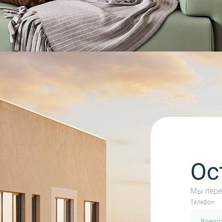
Ос
Мы пере
Tелефон