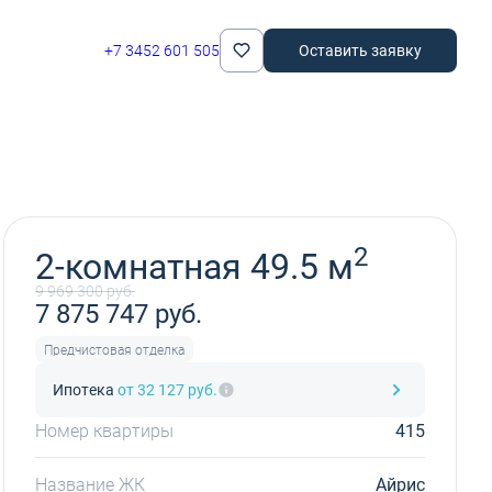
+7 3452 601 505
Оставить заявку
Забронировать
2
2-комнатная 49.5 м
9 969 300 руб.
7 875 747 руб.
Предчистовая отделка
Ипотека
от 32 127 руб.
Номер квартиры
415
Название ЖК
Айрис