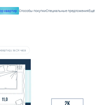
ор квартир
Способы покупки
Специальные предложения
Ещё
32 127 руб.
квартиру за 24 часа