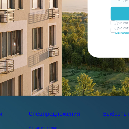
Даю сог
Даю сог
материа
и
Спецпредложения
Выбрать 
Акции и скидки