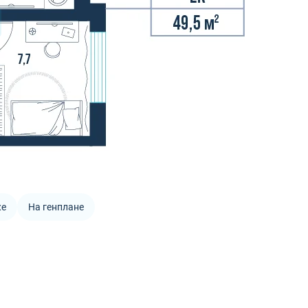
же
На генплане