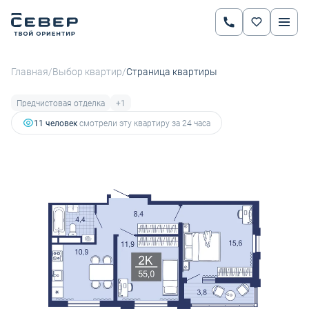
2
2-комнатная
51.4 м
7 598 976 руб.
9 046 400 руб.
Ипотека
от 26 608 руб.
/
/
Главная
Выбор квартир
Страница квартиры
Предчистовая отделка
+1
11 человек
смотрели эту квартиру за 24 часа