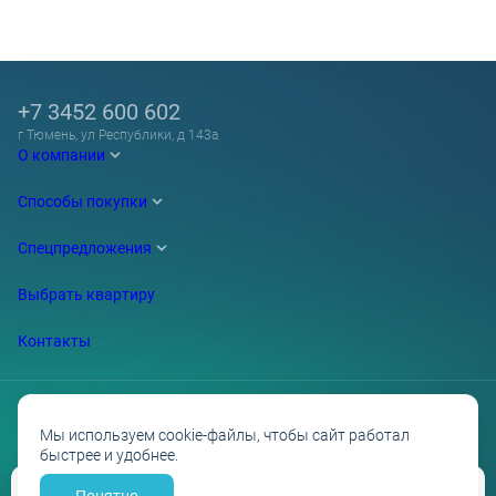
+7 3452 600 602
г Тюмень, ул Республики, д 143а
О компании
Способы покупки
Спецпредложения
Выбрать квартиру
Контакты
Мы используем cookie-файлы, чтобы сайт работал
быстрее и удобнее.
Проектные декларации на сайте наш.дом.рф
Политика обработки персональных данных
Противодействие коррупции
Понятно