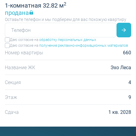
2
1-комнатная 32.82 м
продана
Оставьте телефон и мы подберем для вас похожую квартиру
Даю согласие на
обработку персональных данных
Даю согласие на
получение рекламно-информационных материалов
Номер квартиры
660
Название ЖК
Эхо Леса
Секция
4
Этаж
9
Сдача
1 кв. 2028