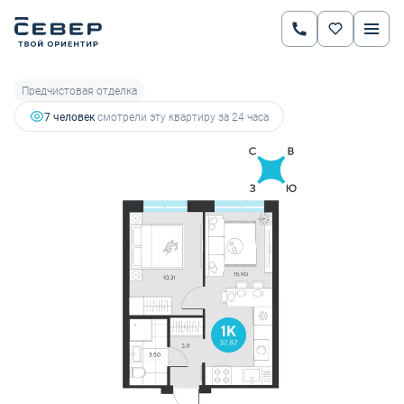
2
1-комнатная
32.82 м
5 900 380 руб.
6 629 640 руб.
Ипотека
от 20 654 руб.
Предчистовая отделка
7 человек
смотрели эту квартиру за 24 часа