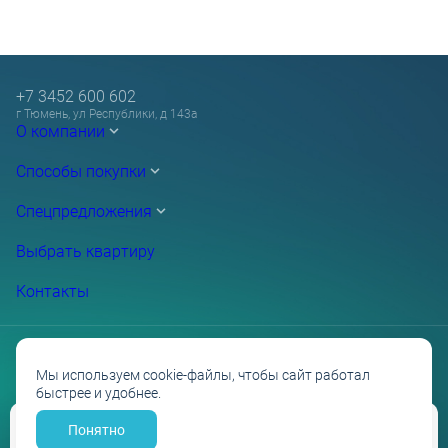
+7 3452 600 602
г Тюмень, ул Республики, д 143а
О компании
Способы покупки
Спецпредложения
Выбрать квартиру
Контакты
Мы используем cookie-файлы, чтобы сайт работал
быстрее и удобнее.
Проектные декларации на сайте наш.дом.рф
Политика обработки персональных данных
Противодействие коррупции
Понятно
Забронировать
Разработано