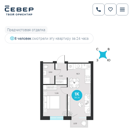
2
1-комнатная
38.36 м
6 479 848 руб.
7 280 728 руб.
Ипотека
от 22 682 руб.
Предчистовая отделка
8 человек
смотрели эту квартиру за 24 часа