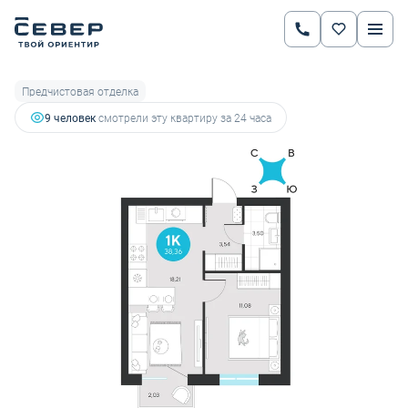
2
1-комнатная
38.36 м
6 793 803 руб.
7 633 487 руб.
Ипотека
от 23 781 руб.
Предчистовая отделка
9 человек
смотрели эту квартиру за 24 часа