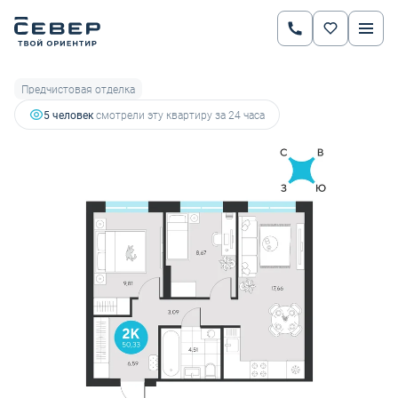
2
2-комнатная
50.33 м
7 016 632 руб.
7 385 928 руб.
Ипотека
от 24 561 руб.
Предчистовая отделка
5 человек
смотрели эту квартиру за 24 часа