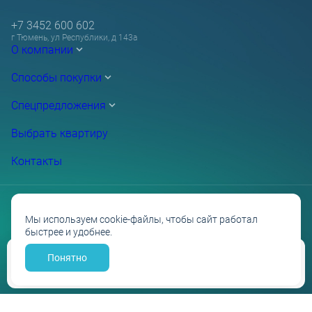
+7 3452 600 602
г Тюмень, ул Республики, д 143а
О компании
Способы покупки
Спецпредложения
Выбрать квартиру
Контакты
Мы используем cookie-файлы, чтобы сайт работал
быстрее и удобнее.
Проектные декларации на сайте наш.дом.рф
Политика обработки персональных данных
Противодействие коррупции
Понятно
Забронировать
Разработано