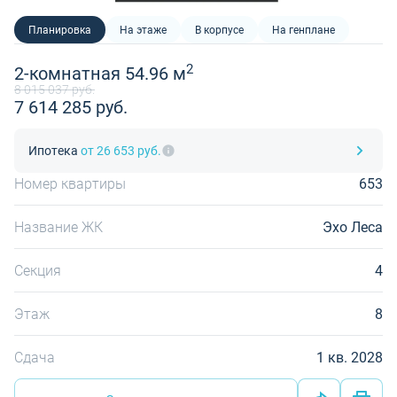
Планировка
На этаже
В корпусе
На генплане
2
2-комнатная 54.96 м
8 015 037 руб.
7 614 285 руб.
Ипотека
от 26 653 руб.
Номер квартиры
653
Название ЖК
Эхо Леса
Секция
4
Этаж
8
Сдача
1 кв. 2028