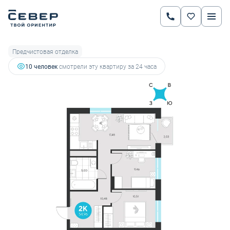
2
2-комнатная
54.96 м
7 614 285 руб.
8 015 037 руб.
Ипотека
от 26 653 руб.
Предчистовая отделка
10 человек
смотрели эту квартиру за 24 часа