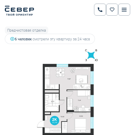
2
2-комнатная
55.94 м
7 751 544 руб.
8 159 520 руб.
Ипотека
от 27 133 руб.
Предчистовая отделка
6 человек
смотрели эту квартиру за 24 часа