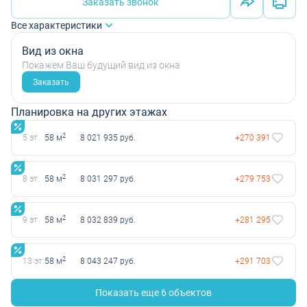
Заказать звонок
Все характеристики
Вид из окна
Покажем Ваш будущий вид из окна
Заказать
Планировка на других этажах
2
5 эт.
58 м
8 021 935 руб.
+270 391
2
8 эт.
58 м
8 031 297 руб.
+279 753
2
9 эт.
58 м
8 032 839 руб.
+281 295
2
13 эт.
58 м
8 043 247 руб.
+291 703
Показать еще 6 объектов