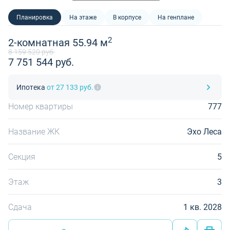
Планировка
На этаже
В корпусе
На генплане
2
2-комнатная 55.94 м
8 159 520 руб.
7 751 544 руб.
Ипотека
от 27 133 руб.
Номер квартиры
777
Название ЖК
Эхо Леса
Секция
5
Этаж
3
Сдача
1 кв. 2028