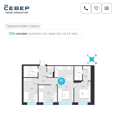
2
3-комнатная
71.79 м
9 845 015 руб.
10 363 174 руб.
Ипотека
от 34 461 руб.
Предчистовая отделка
6 человек
смотрели эту квартиру за 24 часа