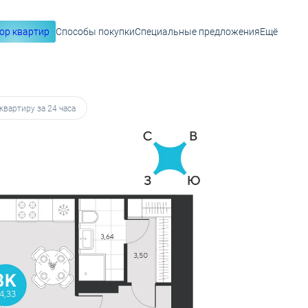
ор квартир
Способы покупки
Специальные предложения
Ещё
от 36 006 руб.
квартиру за 24 часа