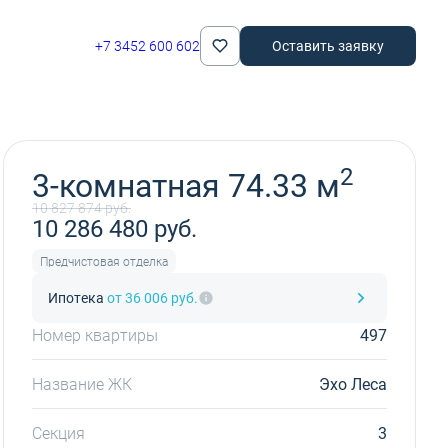
+7 3452 600 602
Оставить заявку
Забронировать
2
3-комнатная 74.33 м
10 827 874 руб.
10 286 480 руб.
Предчистовая отделка
Ипотека
от 36 006 руб.
Номер квартиры
497
Название ЖК
Эхо Леса
Секция
3