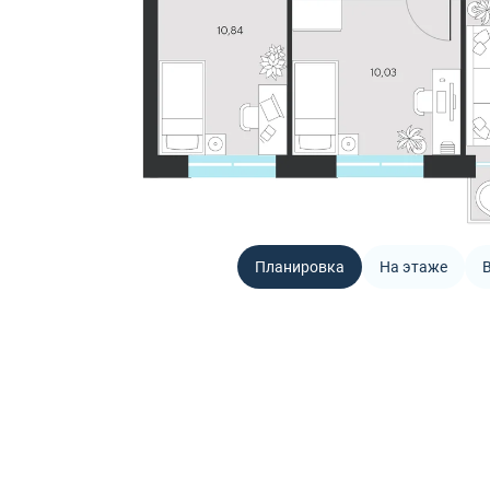
Планировка
На этаже
В