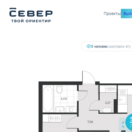
10 827 874 руб.
Проекты
Выб
2
3-комнатная
74.33 м
10 286 480 руб.
Ипотека
5 человек
смотрели эту 