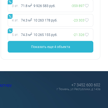
2
3 эт.
71.8 м
9 926 583 руб.
-359 897
2
4 эт.
74.3 м
10 263 178 руб.
-23 303
2
5 эт.
74.3 м
10 265 155 руб.
-21 326
Показать еще 4 объектa
+7 3452 600 602
артиру
г Тюмень, ул Республики, д 143а