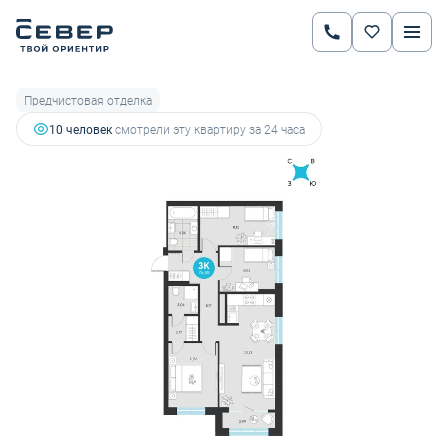
2
3-комнатная
76.48 м
10 585 398 руб.
11 142 524 руб.
Ипотека
от 37 053 руб.
Предчистовая отделка
10 человек
смотрели эту квартиру за 24 часа