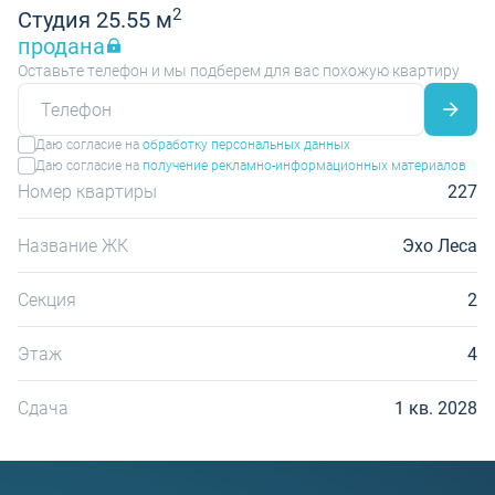
2
Студия 25.55 м
продана
Оставьте телефон и мы подберем для вас похожую квартиру
Даю согласие на
обработку персональных данных
Даю согласие на
получение рекламно-информационных материалов
Номер квартиры
227
Название ЖК
Эхо Леса
Секция
2
Этаж
4
Сдача
1 кв. 2028