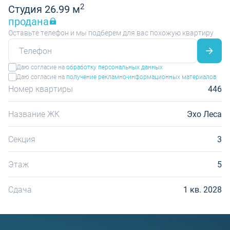
2
Студия 26.99 м
продана
Оставьте телефон и мы подберем для вас похожую квартиру
Даю согласие на
обработку персональных данных
Даю согласие на
получение рекламно-информационных материалов
Номер квартиры
446
Название ЖК
Эхо Леса
Секция
3
Этаж
5
Сдача
1 кв. 2028