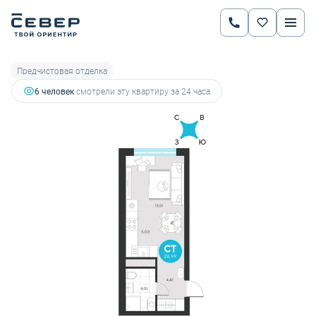
2
Студия
26.99 м
4 655 289 руб.
5 230 662 руб.
Ипотека
от 16 295 руб.
Предчистовая отделка
6 человек
смотрели эту квартиру за 24 часа