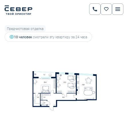
2
2-комнатная
125.4 м
65 195 460 руб.
Предчистовая отделка
10 человек
смотрели эту квартиру за 24 часа