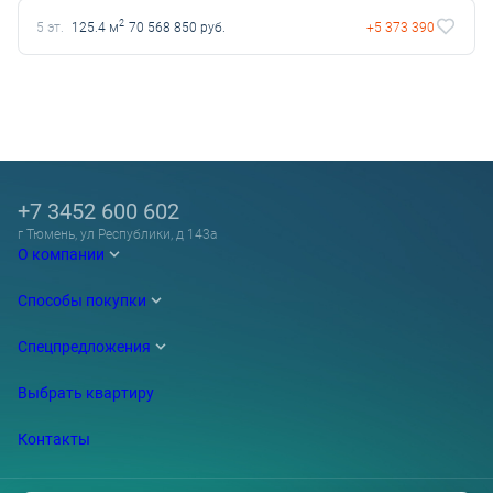
2
5 эт.
125.4 м
70 568 850 руб.
+5 373 390
+7 3452 600 602
г Тюмень, ул Республики, д 143а
О компании
Способы покупки
Спецпредложения
Выбрать квартиру
Контакты