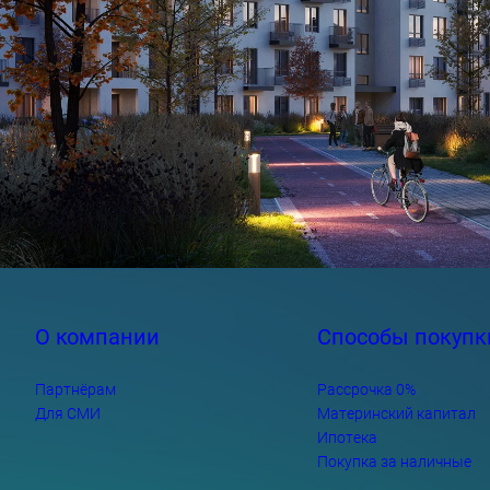
О компании
Способы покупк
Партнёрам
Рассрочка 0%
Для СМИ
Материнский капитал
Ипотека
Покупка за наличные