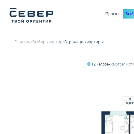
Проекты
Выб
9 185 750 руб.
2
2-комнатная
52.49 м
8 267 175 руб.
Ипотека
от
/
/
Главная
Выбор квартир
Страница квартиры
12 человек
смотрели эту