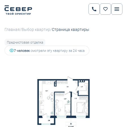
2
2-комнатная
53.75 м
8 252 775 руб.
9 169 750 руб.
Ипотека
от 28 897 руб.
/
/
Главная
Выбор квартир
Страница квартиры
Предчистовая отделка
7 человек
смотрели эту квартиру за 24 часа