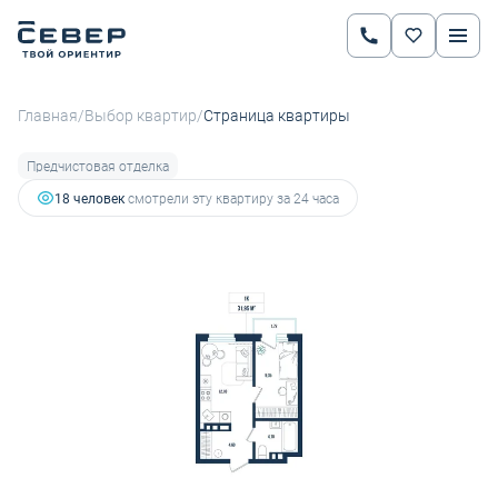
2
1-комнатная
31.95 м
5 244 912 руб.
5 827 680 руб.
Ипотека
от 18 365 руб.
/
/
Главная
Выбор квартир
Страница квартиры
Предчистовая отделка
18 человек
смотрели эту квартиру за 24 часа