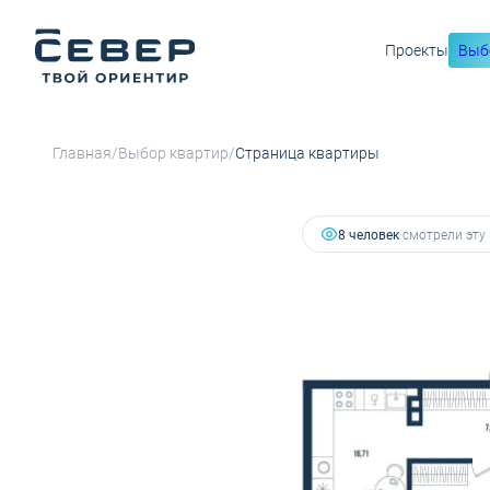
Проекты
Выб
9 126 750 руб.
2
2-комнатная
53.75 м
8 214 075 руб.
Ипотека
от
/
/
Главная
Выбор квартир
Страница квартиры
8 человек
смотрели эту 