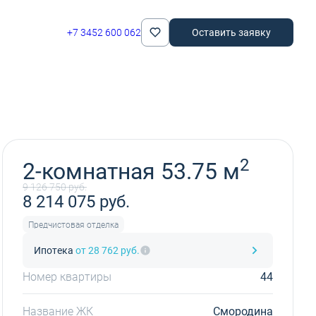
+7 3452 600 062
Оставить заявку
Забронировать
2
2-комнатная 53.75 м
9 126 750 руб.
8 214 075 руб.
Предчистовая отделка
Ипотека
от 28 762 руб.
Номер квартиры
44
Название ЖК
Смородина