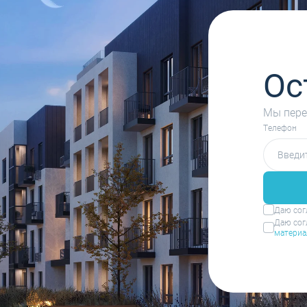
Ос
Мы пере
Tелефон
Даю сог
Даю сог
материа