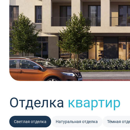
Отделка
квартир
Светлая отделка
Натуральная отделка
Тёмная отд