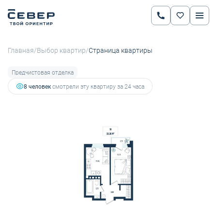
2
1-комнатная
33.38 м
5 484 134 руб.
6 161 948 руб.
Ипотека
от 19 203 руб.
/
/
Главная
Выбор квартир
Страница квартиры
Предчистовая отделка
8 человек
смотрели эту квартиру за 24 часа