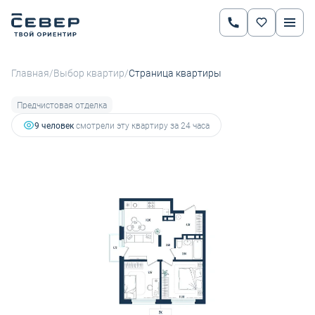
2
2-комнатная
50.32 м
8 159 791 руб.
9 168 304 руб.
Ипотека
от 28 571 руб.
/
/
Главная
Выбор квартир
Страница квартиры
Предчистовая отделка
9 человек
смотрели эту квартиру за 24 часа