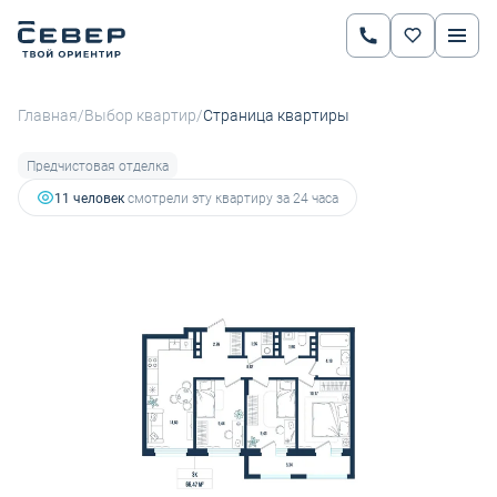
2
3-комнатная
66.47 м
9 571 680 руб.
10 635 200 руб.
Ипотека
от 33 515 руб.
/
/
Главная
Выбор квартир
Страница квартиры
Предчистовая отделка
11 человек
смотрели эту квартиру за 24 часа