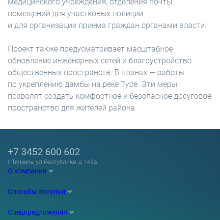
медицинского учреждения, отделения почты,
помещений для участковых полиции
и для организации приема граждан органами власти.
Проект также предусматривает масштабное
обновление инженерных сетей и благоустройство
общественных пространств. В планах — работы
по укреплению дамбы на реке Туре. Эти меры
позволят создать комфортное и безопасное досуговое
пространство для жителей района.
+7 3452 600 602
г Тюмень, ул Республики, д 143а
О компании
Способы покупки
Спецпредложения