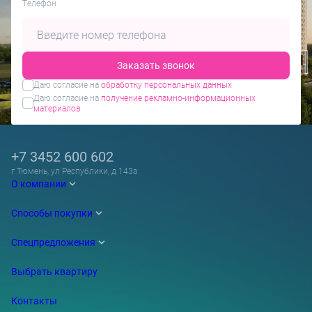
Tелефон
Заказать звонок
Даю согласие на
обработку персональных данных
Даю согласие на
получение рекламно-информационных
материалов
+7 3452 600 602
г Тюмень, ул Республики, д 143а
О компании
Способы покупки
Спецпредложения
Выбрать квартиру
Контакты