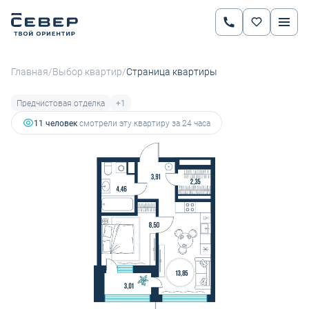
2
1-комнатная
36.08 м
5 561 371 руб.
6 620 680 руб.
Ипотека
от 19 473 руб.
/
/
Главная
Выбор квартир
Страница квартиры
Предчистовая отделка
+1
11 человек
смотрели эту квартиру за 24 часа