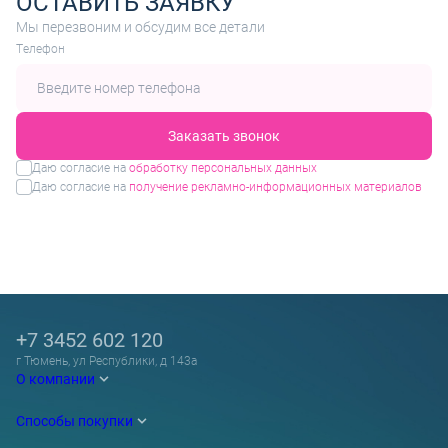
ОСТАВИТЬ ЗАЯВКУ
Мы перезвоним и обсудим все детали
Tелефон
Заказать звонок
Даю согласие на
обработку персональных данных
Даю согласие на
получение рекламно-информационных материалов
+7 3452 602 120
г Тюмень, ул Республики, д 143а
О компании
Способы покупки