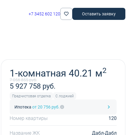
+7 3452 602 120
Оставить заявку
Забронировать
2
1-комнатная 40.21 м
7 056 855 руб.
5 927 758 руб.
Предчистовая отделка
С лоджией
Ипотека
от 20 756 руб.
Номер квартиры
120
Название ЖК
Дабл-Дабл