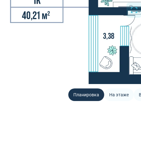
Планировка
На этаже
В