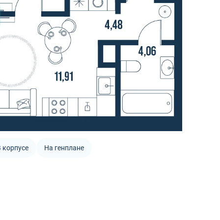
 корпусе
На генплане