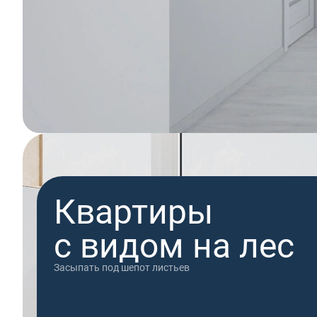
Двухуровневые
квартиры
Это мечта, которая сбылась