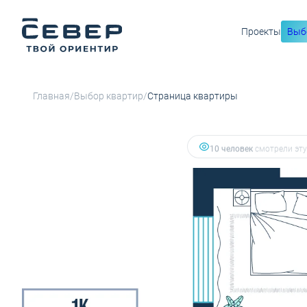
Проекты
Выб
7 056 855 руб.
2
1-комнатная
40.21 м
5 927 758 руб.
Ипотека
от
/
/
Главная
Выбор квартир
Страница квартиры
4 человекa
добавили эту 