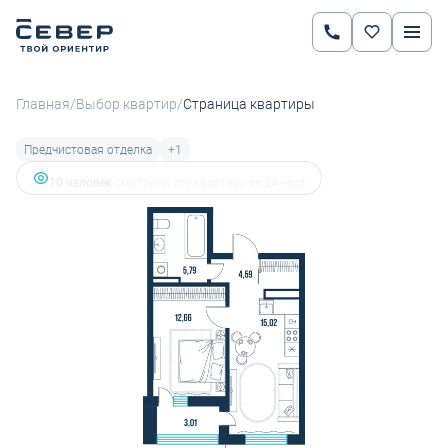
2
1-комнатная
41.07 м
6 071 789 руб.
7 228 320 руб.
Ипотека
от 21 260 руб.
/
/
Главная
Выбор квартир
Страница квартиры
Предчистовая отделка
+1
3 человекa
добавили эту квартиру в избранное