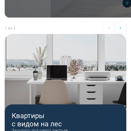
1
из 3
Квартиры
с видом на лес
Засыпать под шепот листьев