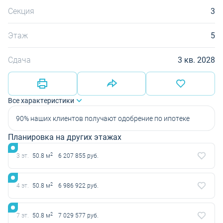
Секция
3
Этаж
5
Сдача
3 кв. 2028
Все характеристики
90% наших клиентов получают одобрение по ипотеке
Планировка на других этажах
2
3 эт.
50.8 м
6 207 855 руб.
2
4 эт.
50.8 м
6 986 922 руб.
2
7 эт.
50.8 м
7 029 577 руб.