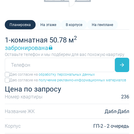
Планировка
На этаже
В корпусе
На генплане
2
1-комнатная 50.78 м
забронирована
Оставьте телефон и мы подберем для вас похожую квартиру
Даю согласие на
обработку персональных данных
Даю согласие на
получение рекламно-информационных материалов
Цена по запросу
Номер квартиры
236
Название ЖК
Дабл-Дабл
Корпус
ГП-2 - 2 очередь