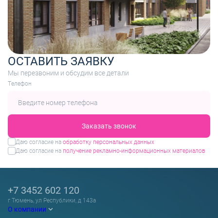
ОСТАВИТЬ ЗАЯВКУ
Мы перезвоним и обсудим все детали
Tелефон
Заказать звонок
Даю согласие на
обработку персональных данных
Даю согласие на
получение рекламно-информационных материалов
+7 3452 602 120
г Тюмень, ул Республики, д 143а
О компании