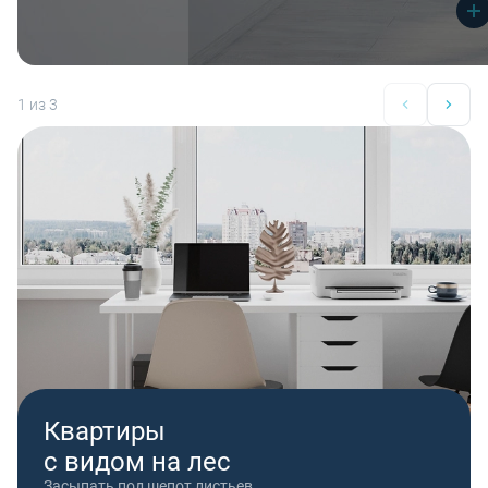
1
из 3
Квартиры
с видом на лес
Засыпать под шепот листьев