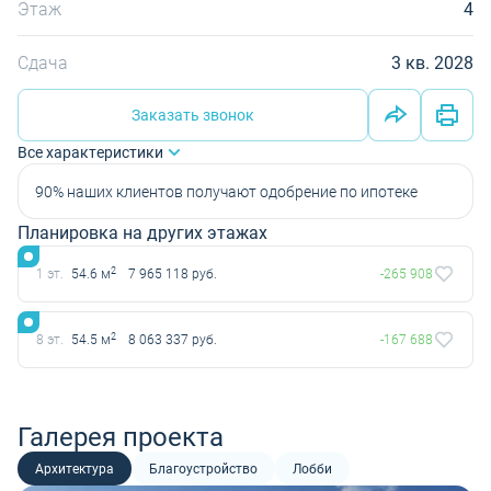
Этаж
4
Сдача
3 кв. 2028
Заказать звонок
Все характеристики
90% наших клиентов получают одобрение по ипотеке
Планировка на других этажах
2
1 эт.
54.6 м
7 965 118 руб.
-265 908
2
8 эт.
54.5 м
8 063 337 руб.
-167 688
Галерея проекта
Архитектура
Благоустройство
Лобби