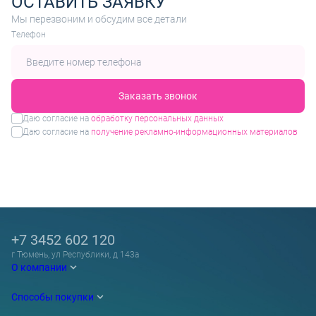
ОСТАВИТЬ ЗАЯВКУ
Мы перезвоним и обсудим все детали
Tелефон
Заказать звонок
Даю согласие на
обработку персональных данных
Даю согласие на
получение рекламно-информационных материалов
+7 3452 602 120
г Тюмень, ул Республики, д 143а
О компании
Способы покупки