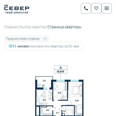
2
2-комнатная
58.05 м
8 231 026 руб.
9 798 840 руб.
Ипотека
от 28 821 руб.
/
/
Главная
Выбор квартир
Страница квартиры
Предчистовая отделка
+1
11 человек
смотрели эту квартиру за 24 часа