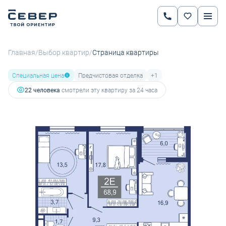
2
2-комнатная
63.7 м
7 781 293 руб.
11 020 100 руб.
Ипотека
от 27 246 руб.
/
/
Главная
Выбор квартир
Страница квартиры
Специальная цена
Предчистовая отделка
+1
22 человекa
смотрели эту квартиру за 24 часа