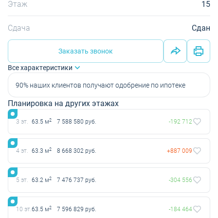
Этаж
15
Сдача
Сдан
Заказать звонок
Все характеристики
90% наших клиентов получают одобрение по ипотеке
Планировка на других этажах
2
3 эт.
63.5 м
7 588 580 руб.
-192 712
2
4 эт.
63.3 м
8 668 302 руб.
+887 009
2
5 эт.
63.2 м
7 476 737 руб.
-304 556
2
10 эт.
63.5 м
7 596 829 руб.
-184 464