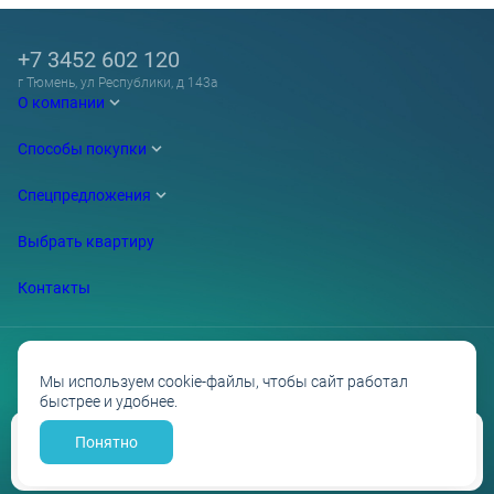
+7 3452 602 120
г Тюмень, ул Республики, д 143а
О компании
Способы покупки
Спецпредложения
Выбрать квартиру
Контакты
Мы используем cookie-файлы, чтобы сайт работал
быстрее и удобнее.
Проектные декларации на сайте наш.дом.рф
Политика обработки персональных данных
Противодействие коррупции
Понятно
Забронировать
Разработано