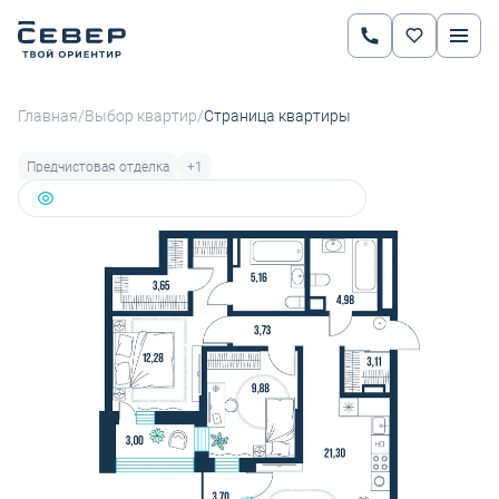
2
2-комнатная
70.79 м
9 704 460 руб.
11 552 928 руб.
Ипотека
от 33 980 руб.
/
/
Главная
Выбор квартир
Страница квартиры
Предчистовая отделка
+1
5 человек
добавили эту квартиру в избранное