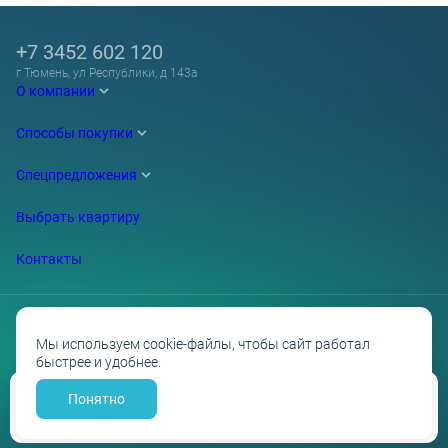
+7 3452 602 120
г Тюмень, ул Республики, д 143а
О компании
Способы покупки
Спецпредложения
Выбрать квартиру
Контакты
Мы используем cookie-файлы, чтобы сайт работал
быстрее и удобнее.
Проектные декларации на сайте наш.дом.рф
Политика обработки персональных данных
Противодействие коррупции
Понятно
Забронировать
Разработано