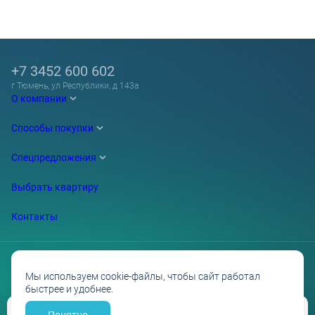
+7 3452 600 602
г Тюмень, ул Республики, д 143а
О компании
Способы покупки
Спецпредложения
Выбрать квартиру
Контакты
Мы используем cookie-файлы, чтобы сайт работал
быстрее и удобнее.
Проектные декларации на сайте наш.дом.рф
Политика обработки персональных данных
Противодействие коррупции
Понятно