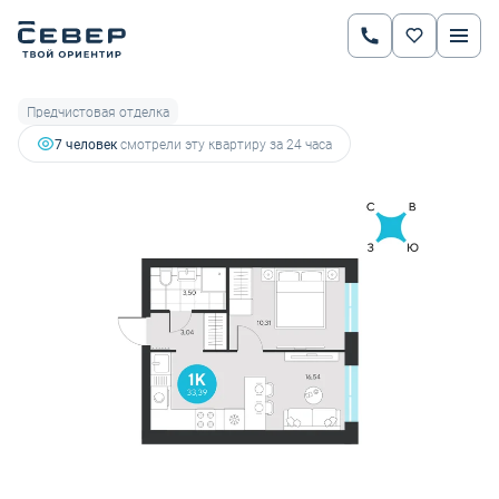
2
1-комнатная
33.39 м
5 693 796 руб.
6 397 524 руб.
Ипотека
от 19 931 руб.
Предчистовая отделка
7 человек
смотрели эту квартиру за 24 часа