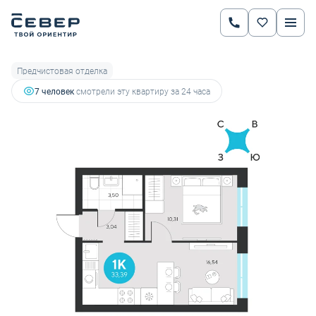
2
1-комнатная
33.39 м
5 979 081 руб.
6 718 068 руб.
Ипотека
от 20 929 руб.
Предчистовая отделка
7 человек
смотрели эту квартиру за 24 часа