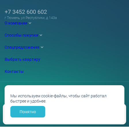
+7 3452 600 602
г Тюмень, ул Республики, д 143а
О компании
Способы покупки
Спецпредложения
Выбрать квартиру
Контакты
Мы используем cookie-файлы, чтобы сайт работал
быстрее и удобнее.
Проектные декларации на сайте наш.дом.рф
Политика обработки персональных данных
Противодействие коррупции
Понятно
Забронировать
Разработано