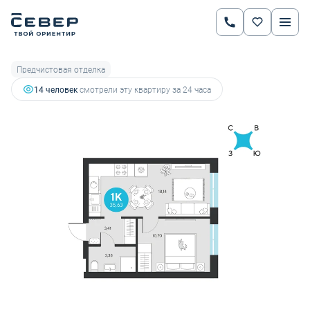
2
1-комнатная
35.63 м
5 464 367 руб.
5 751 965 руб.
Ипотека
от 19 128 руб.
Предчистовая отделка
14 человек
смотрели эту квартиру за 24 часа